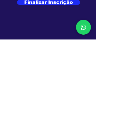
Finalizar Inscrição
Uma igreja família, fundamentada no amor e
na palavra viva de Deus. Servindo com alegria
e comunhão.
Av. Cora de Carvalho, 609 - Centro
Macapá - Amapá - Brasil
CEP: 68.900-040